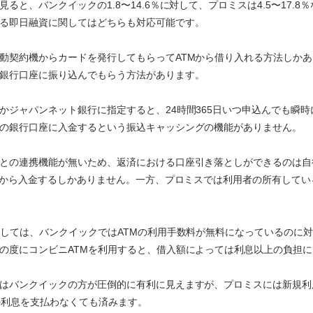
ると、バンクイックの1.8〜14.6％に対して、プロミスは4.5〜17.
る即日融資に関してはどちらも対応可能です。
動契約機からカードを発行してもらってATMから借り入れる方法しか
銀行口座に振り込んでもらう方法があります。
かジャパンネット銀行に指定すると、24時間365日いつ申込んでも瞬
の銀行口座に入金するという振込キャッシングの機能がありません。
との連携機能が無いため、返済における口座引き落としができるのは自
TMから入金するしかありません。一方、プロミスでは利用者の所有して
関しては、バンクイックではATMの利用手数料が無料になっているのに
の度にコンビニATMを利用すると、借入額によっては利息以上の負担
はバンクイックの方が圧倒的に有利に見えますが、プロミスには新規利
の利息を支払わなくても済みます。