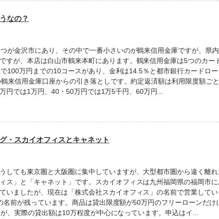
うなの？
3つが金沢市にあり、その中で一番小さいのが鶴来信用金庫ですが、県
ですが、本店は白山市鶴来本町にあります。鶴来信用金庫は5つのカー
で100万円までの10コースがあり、金利は14.5％と都市銀行カード
日の鶴来信用金庫口座からの引き落としです。約定返済額は利用限度額ご
万円では1万円、40・50万円では1万5千円、60万円...
グ・スカイオフィスとキャネット
うしても東京圏と大阪圏に集中していますが、大型都市圏から遠く離れ
ィス」と「キャネット」です。スカイオフィスは九州福岡県の福岡市に
ていましたが、現在は「株式会社スカイオフィス」の名前で営業してい
i」の名前が残っています。商品は貸出限度額が50万円のフリーローンだけに
すが、実際の貸出額は10万程度が中心になっています。申込はイ...